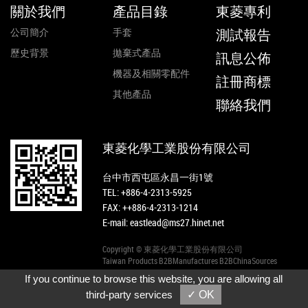
關於我們
產品目錄
東菱專利
公司簡介
手套
測試報告
歷史背景
拋棄式產品
訊息公佈
機器及相關零配件
註冊商標
其他產品
聯絡我們
東菱化學工業股份有限公司
台中市西屯區永昌一街1號
TEL:
+886-4-2313-5925
FAX: ++886-4-2313-1214
E-mail:
eastlead@ms27.hinet.net
Copyright © 東菱化學工業股份有限公司
Taiwan Products
B2BManufactures
B2BChinaSources
If you continue to browse this website, you are allowing all
third-party services
✓ OK